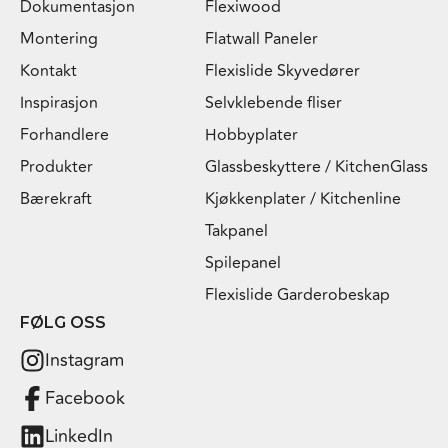
Dokumentasjon
Flexiwood
Montering
Flatwall Paneler
Kontakt
Flexislide Skyvedører
Inspirasjon
Selvklebende fliser
Forhandlere
Hobbyplater
Produkter
Glassbeskyttere / KitchenGlass
Bærekraft
Kjøkkenplater / Kitchenline
Takpanel
Spilepanel
Flexislide Garderobeskap
FØLG OSS
Instagram
Facebook
LinkedIn